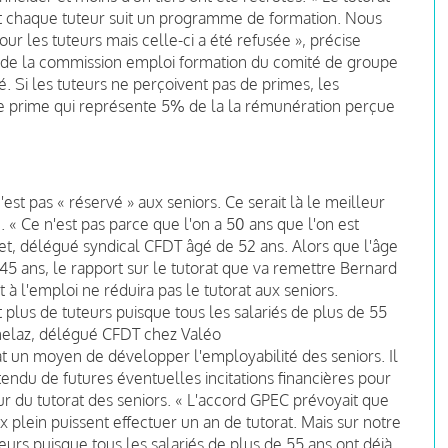
 et chaque tuteur suit un programme de formation. Nous
r les tuteurs mais celle-ci a été refusée », précise
t de la commission emploi formation du comité de groupe
é. Si les tuteurs ne perçoivent pas de primes, les
e prime qui représente 5% de la la rémunération perçue
'est pas « réservé » aux seniors. Ce serait là le meilleur
 « Ce n'est pas parce que l'on a 50 ans que l'on est
het, délégué syndical CFDT âgé de 52 ans. Alors que l'âge
45 ans, le rapport sur le tutorat que va remettre Bernard
à l'emploi ne réduira pas le tutorat aux seniors.
nt plus de tuteurs puisque tous les salariés de plus de 55
nnelaz, délégué CFDT chez Valéo
t un moyen de développer l'employabilité des seniors. Il
tendu de futures éventuelles incitations financières pour
r du tutorat des seniors. « L'accord GPEC prévoyait que
aux plein puissent effectuer un an de tutorat. Mais sur notre
teurs puisque tous les salariés de plus de 55 ans ont déjà