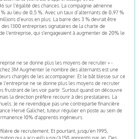
2006 sur l'égalité des chances. La compagnie aérienne
6 % au lieu de 0,5 %. Avec un taux d’alternants de 0,97 %
illions d’euros en plus. La barre des 3 % devrait être
e des 1300 entreprises signataires de la charte de
ut de l'entreprise, qui s'engageaient à augmenter de 20% le
reprise ne se donne plus les moyens de recruter » -
T chez 3M
Augmenter le nombre des alternants est une
tuteurs chargés de les accompagner. Et le bât blesse sur ce
e l'entreprise ne se donne plus les moyens de recruter
s frustrant de les voir partir. Surtout quand on découvre
is la direction préfère recourir à des prestataires. La
annuels. Je ne revendique pas une contrepartie financière
lance Hervé Galichet, tuteur régulier en poste au sein de
ermanence 10% d'apprentis ingénieurs.
filière de recrutement. Et pourtant, jusqu'en 1995,
mation qui a accueilli jusqu'à 150 apprentis par an. Des