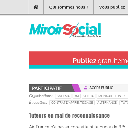
Aller
Qui sommes nous ?
Vous publiez
Main
au
contenu
navigation
principal
Publiez
gratuiteme
PARTICIPATIF
ACCÈS PUBLIC
Organisations
SNECMA
3M
VEOLIA
MONNAIE DE PARIS
Étiquettes
CONTRAT D'APPRENTISSAGE
ALTERNANCE
TUT
Tuteurs en mal de reconnaissance
Air France n'a pas encore atteint le quota de 3 % 