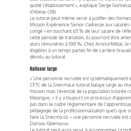
quitté l'établissement », explique Serge Gonnelaz
d'Abeau (38).
Le tutorat peut même servir à justifier des formes
Mission Expérience Senior s'adresse aux salariés
congé » en touchant 65 % de leur salaire de référ
cette période de transition, ils pourront être ame
alors rémunérés à 100 %. Chez ArcelorMittal, le t
éligibles à un temps partiel fin de carrière (trav
dévolu au tutorat.
Ratisser large
« Une personne recrutée est systématiquement 
CFTC de la Snecma
Le tutorat balaye large au ni
mission mais l'éventail de la population tutorée 
Masingue, « il y a toujours un processus d'appren
pas dans le cadre réglementaire de l'apprentissage,
pédagogie de la professionnalisation quels que s
faire la Snecma où « une personne recrutée est
Dansou Gbenouvo.
Le tutorat peut aussi servir à accompagner la mob