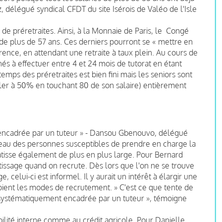
, délégué syndical CFDT du site Isérois de Valéo de l'Isle
 de préretraites. Ainsi, à la Monnaie de Paris, le Congé
 de plus de 57 ans. Ces derniers pourront se « mettre en
ence, en attendant une retraite à taux plein. Au cours de
nés à effectuer entre 4 et 24 mois de tutorat en étant
emps des préretraites est bien fini mais les seniors sont
ailler à 50% en touchant 80 de son salaire) entièrement
encadrée par un tuteur » - Dansou Gbenouvo, délégué
veau des personnes susceptibles de prendre en charge la
ratisse également de plus en plus large. Pour Bernard
tissage quand on recrute. Dès lors que l'on ne se trouve
 celui-ci est informel. Il y aurait un intérêt à élargir une
oient les modes de recrutement. » C'est ce que tente de
 systématiquement encadrée par un tuteur », témoigne
ilité interne comme au crédit agricole. Pour Danielle