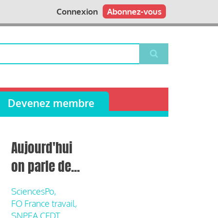
Connexion
Abonnez-vous
Devenez membre
Aujourd'hui
on parle de...
SciencesPo,
FO France travail,
SNPEA CFDT