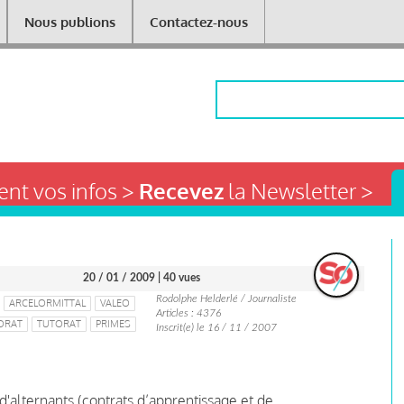
Nous publions
Contactez-nous
Rechercher
nt vos infos >
Recevez
la Newsletter >
20 / 01 / 2009
| 40 vues
Rodolphe Helderlé / Journaliste
ARCELORMITTAL
VALEO
Articles : 4376
ORAT
TUTORAT
PRIMES
Inscrit(e) le 16 / 11 / 2007
d'alternants (contrats d’apprentissage et de