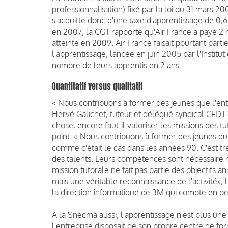
professionnalisation) fixé par la loi du 31 mars 
s'acquitte donc d'une taxe d'apprentissage de 0,
en 2007, la CGT rapporte qu'Air France a payé 2 m
atteinte en 2009. Air France faisait pourtant parti
l'apprentissage, lancée en juin 2005 par l'Instit
nombre de leurs apprentis en 2 ans.
Quantitatif versus qualitatif
« Nous contribuons à former des jeunes que l'ent
Hervé Galichet, tuteur et délégué syndical CFD
chose, encore faut-il valoriser les missions des 
point. « Nous contribuons à former des jeunes qu
comme c'était le cas dans les années 90. C'est trè
des talents. Leurs compétences sont nécessaire ma
mission tutorale ne fait pas partie des objectifs 
mais une véritable reconnaissance de l'activité», 
la direction informatique de 3M qui compte en p
A la Snecma aussi, l'apprentissage n'est plus une 
l'entreprise disposait de son propre centre de for