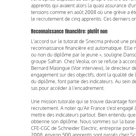
apprentis qui avaient alors la quasi assurance d'
tensions comme en août 2008 où une grève a été
le recrutement de cinq apprentis. Ces derniers o
Reconnaissance financière: plutôt non
L'accord sur le tutorat de Snecma prévoit une pr
reconnaissance financière est automatique. Elle
ou non du diplôme par le jeune », souligne Dans
groupe Safran. Chez Veolia, on se refuse à accord
Bernard Masingue (Voir interview), le directeur d
engagement sur des objectifs, dont la qualité de l
du diplôme, font partie des indicateurs. Au sein de
sas pour accéder à l'encadrement.
Une mission tutorale qui se trouve davantage for
recrutement. A noter qu'Air France s'est engagé à
mettre des indicateurs partout. Bien entendu que l
obtienne son diplôme. Nous sommes sur la base d
CFE-CGC de Schneider Electric, entreprise porte
2008, environ 500 apprentis sont passés chez Schn