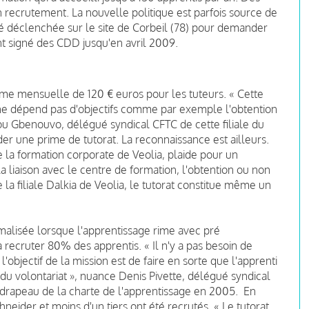
un recrutement. La nouvelle politique est parfois source de
 déclenchée sur le site de Corbeil (78) pour demander
nt signé des CDD jusqu'en avril 2009.
ime mensuelle de 120 € euros pour les tuteurs. « Cette
 ne dépend pas d'objectifs comme par exemple l'obtention
ou Gbenouvo, délégué syndical CFTC de cette filiale du
er une prime de tutorat. La reconnaissance est ailleurs.
e la formation corporate de Veolia, plaide pour un
a liaison avec le centre de formation, l'obtention ou non
 la filiale Dalkia de Veolia, le tutorat constitue même un
malisée lorsque l'apprentissage rime avec pré
 recruter 80% des apprentis. « Il n'y a pas besoin de
'objectif de la mission est de faire en sorte que l'apprenti
u volontariat », nuance Denis Pivette, délégué syndical
-drapeau de la charte de l'apprentissage en 2005. En
eider et moins d'un tiers ont été recrutés. « Le tutorat