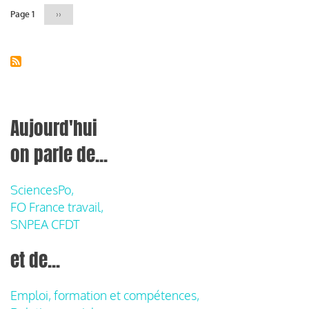
Page 1
Page
››
suivante
Aujourd'hui
on parle de...
SciencesPo,
FO France travail,
SNPEA CFDT
et de...
Emploi, formation et compétences,