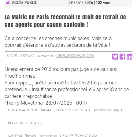
ACCÈS PUBLIC
29 / 07 / 2026
| 102 vues
La Mairie de Paris reconnait le droit de retrait de
ses agents pour cause canicule !
Cela concerne les crèches municipales. Mais cela
pourrait s’étendre à d’autres secteurs de la Ville !
SANTÉ AU TRAVAIL
parrainé par
GROUPE TECHNOLOGIA
Licenciement de 2016 toujours pas jugé à ce jour aux
Prud’hommes !
Pour rappel, j’ai été licencié le 02/09/2016 pour une
prétendue « insuffisance professionnelle » après 18 ans de
carrière irréprochable
Thierry Mevel
mar 28/07/2026 - 00:17
ORGANISATION DU TRAVAIL
PROTECTION SOCIALE
parrainé par
MNH
RELATIONS SOCIALES
SANTÉ AU TRAVAIL
parrainé par
GROUPE TECHNOLOGIA