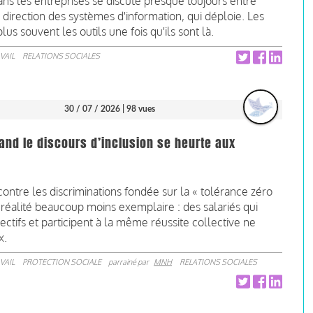
 dans les entreprises se discute presque toujours entre
la direction des systèmes d'information, qui déploie. Les
s souvent les outils une fois qu'ils sont là.
VAIL
RELATIONS SOCIALES
30 / 07 / 2026
| 98 vues
uand le discours d’inclusion se heurte aux
contre les discriminations fondée sur la « tolérance zéro
 réalité beaucoup moins exemplaire : des salariés qui
tifs et participent à la même réussite collective ne
x.
VAIL
PROTECTION SOCIALE
parrainé par
MNH
RELATIONS SOCIALES