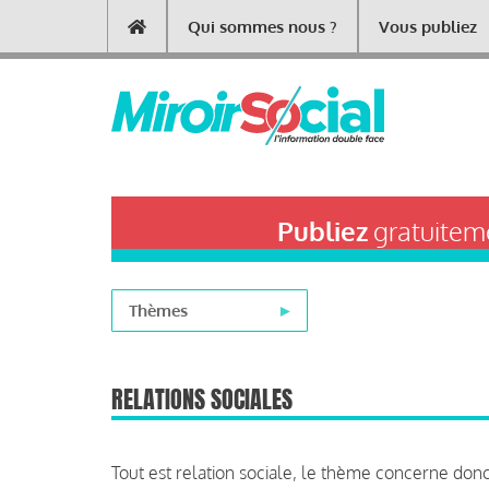
Aller
Qui sommes nous ?
Vous publiez
Main
au
contenu
navigation
principal
Publiez
gratuiteme
Thèmes
RELATIONS SOCIALES
Tout est relation sociale, le thème concerne donc i