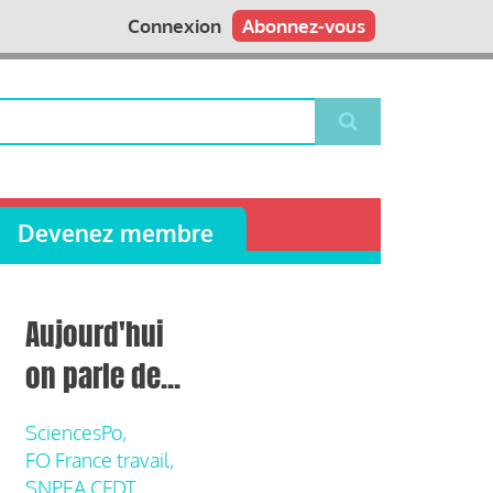
Connexion
Abonnez-vous
Devenez membre
Aujourd'hui
on parle de...
SciencesPo,
FO France travail,
SNPEA CFDT