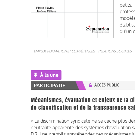
petits,
profess
modèle
établis
qu’un 
EMPLOI, FORMATION ET COMPÉTENCES
RELATIONS SOCIALES
À la une
PARTICIPATIF
ACCÈS PUBLIC
Mécanismes, évaluation et enjeux de la d
de classification et de la transparence sa
« La discrimination syndicale ne se cache plus der
neutralité apparente des systèmes d'évaluation s
DRH peuvent-ils appréhender ces mécanismes à 