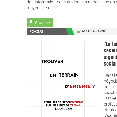
de l’information-consultation à la négociation en 
moyens associés.
À la une
FOCUS
ACCÈS ABONNÉ
“La ta
secteu
organi
social
Dans le
négocia
de soci
sociolo
l’Unive
profess
établis
d’ident