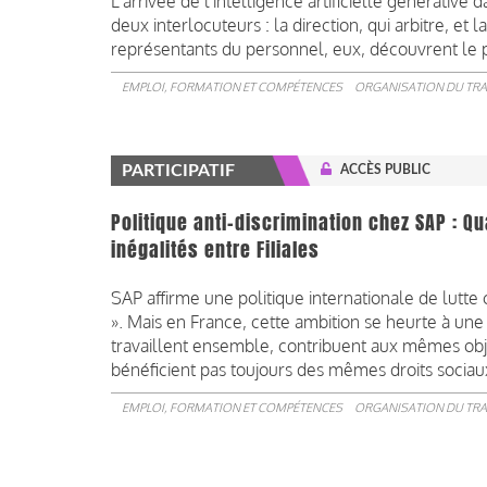
L'arrivée de l'intelligence artificielle générative
deux interlocuteurs : la direction, qui arbitre, et 
représentants du personnel, eux, découvrent le plu
EMPLOI, FORMATION ET COMPÉTENCES
ORGANISATION DU TRA
PARTICIPATIF
ACCÈS PUBLIC
Politique anti-discrimination chez SAP : Q
inégalités entre Filiales
SAP affirme une politique internationale de lutte 
». Mais en France, cette ambition se heurte à une
travaillent ensemble, contribuent aux mêmes objec
bénéficient pas toujours des mêmes droits sociau
EMPLOI, FORMATION ET COMPÉTENCES
ORGANISATION DU TRA