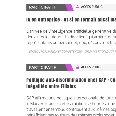
PARTICIPATIF
ACCÈS PUBLIC
IA en entreprise : et si on formait aussi 
L'arrivée de l'intelligence artificielle générative
deux interlocuteurs : la direction, qui arbitre, et 
représentants du personnel, eux, découvrent le plu
EMPLOI, FORMATION ET COMPÉTENCES
ORGANISATION DU TRA
PARTICIPATIF
ACCÈS PUBLIC
Politique anti-discrimination chez SAP : Q
inégalités entre Filiales
SAP affirme une politique internationale de lutte 
». Mais en France, cette ambition se heurte à une
travaillent ensemble, contribuent aux mêmes objec
bénéficient pas toujours des mêmes droits sociau