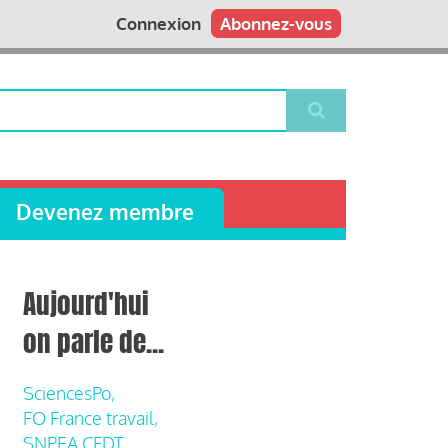
Connexion
Abonnez-vous
Devenez membre
Aujourd'hui
on parle de...
SciencesPo,
FO France travail,
SNPEA CFDT