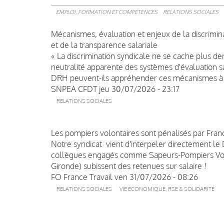
EMPLOI, FORMATION ET COMPÉTENCES
RELATIONS SOCIALES
Mécanismes, évaluation et enjeux de la discrimina
et de la transparence salariale
« La discrimination syndicale ne se cache plus der
neutralité apparente des systèmes d'évaluation s
DRH peuvent-ils appréhender ces mécanismes à 
SNPEA CFDT
jeu 30/07/2026 - 23:17
RELATIONS SOCIALES
Les pompiers volontaires sont pénalisés par France
Notre syndicat vient d'interpeler directement le 
collègues engagés comme Sapeurs-Pompiers Volon
Gironde) subissent des retenues sur salaire !
FO France Travail
ven 31/07/2026 - 08:26
RELATIONS SOCIALES
VIE ÉCONOMIQUE, RSE & SOLIDARITÉ