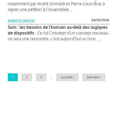
notamment par André Grimaldi et Pierre-Louis Bras à
signer une pétition à l’Assemblée...
04/03/2026
PARTICIPATIF
Soin : les besoins de l’humain au-delà des logiques
de dispositifs
: Ce fut l’intuition d’un concept nouveau,
ce sera une rencontre, c’est aujourd’hui un livre. ...
Pagination
Page
1
Page
2
Page
3
…
Page
Suivante ›
Dernière
Dernière »
courante
suivante
page