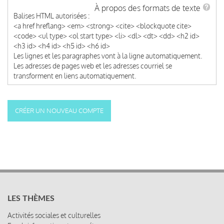
À propos des formats de texte
Balises HTML autorisées :
<a href hreflang> <em> <strong> <cite> <blockquote cite>
<code> <ul type> <ol start type> <li> <dl> <dt> <dd> <h2 id>
<h3 id> <h4 id> <h5 id> <h6 id>
Les lignes et les paragraphes vont à la ligne automatiquement.
Les adresses de pages web et les adresses courriel se
transforment en liens automatiquement.
LES THÈMES
Activités sociales et culturelles