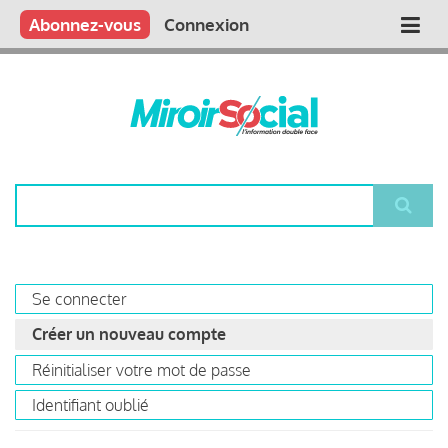
Aller
Qui sommes nous ?
Vous publiez
Nous publions
Contactez-nous
Abonnez-vous
Connexion
Main
au
contenu
navigation
principal
Rechercher
Se connecter
Primary
Créer un nouveau compte
(onglet
tabs
actif)
Réinitialiser votre mot de passe
Identifiant oublié