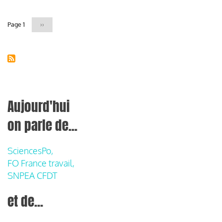
Page 1
Page
››
suivante
Aujourd'hui
on parle de...
SciencesPo,
FO France travail,
SNPEA CFDT
et de...