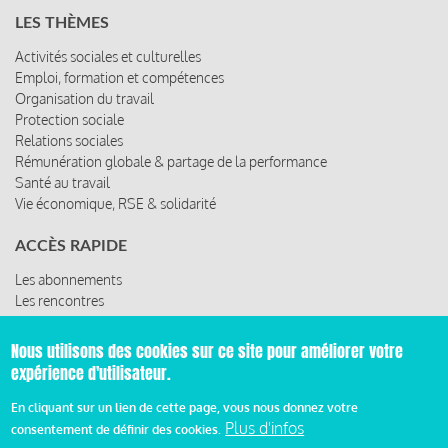
LES THÈMES
Activités sociales et culturelles
Emploi, formation et compétences
Organisation du travail
Protection sociale
Relations sociales
Rémunération globale & partage de la performance
Santé au travail
Vie économique, RSE & solidarité
ACCÈS RAPIDE
Les abonnements
Les rencontres
Les ressources
Nous utilisons des cookies sur ce site pour améliorer votre
expérience d'utilisateur.
© 2019 Miroir Social - Réalisé par
Cafffeine
En cliquant sur un lien de cette page, vous nous donnez votre
Plus d'infos
consentement de définir des cookies.