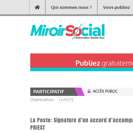
Aller
Qui sommes nous ?
Vous publiez
Main
au
contenu
navigation
principal
Publiez
gratuiteme
PARTICIPATIF
ACCÈS PUBLIC
Organisations
LA POSTE
La Poste: Signature d'un accord d'accomp
PRIEST