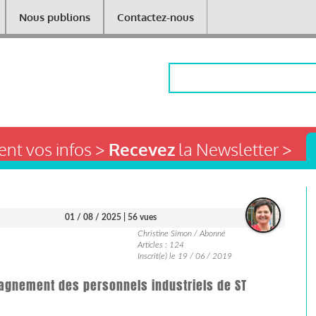
Nous publions
Contactez-nous
Rechercher
nt vos infos >
Recevez
la Newsletter >
01 / 08 / 2025
| 56 vues
Christine Simon / Abonné
Articles : 124
Inscrit(e) le 19 / 06 / 2019
agnement des personnels industriels de ST