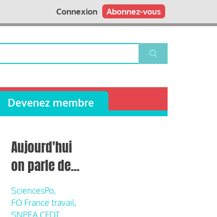
Connexion
Abonnez-vous
Devenez membre
Aujourd'hui
on parle de...
SciencesPo,
FO France travail,
SNPEA CFDT