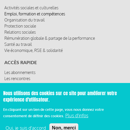
Activités sociales et culturelles
Emploi, formation et compétences
Organisation du travail
Protection sociale
Relations sociales
Rémunération globale & partage de la performance
Santé au travail
Vie économique, RSE & solidarité
ACCÈS RAPIDE
Les abonnements
Les rencontres
Les ressources
Nous utilisons des cookies sur ce site pour améliorer votre
expérience d'utilisateur.
© 2019 Miroir Social - Réalisé par
Cafffeine
En cliquant sur un lien de cette page, vous nous donnez votre
Plus d'infos
consentement de définir des cookies.
Mentions légales et condition générale d’utilisation et
Pied
d’abonnement
Oui, je suis d'accord
Non, merci