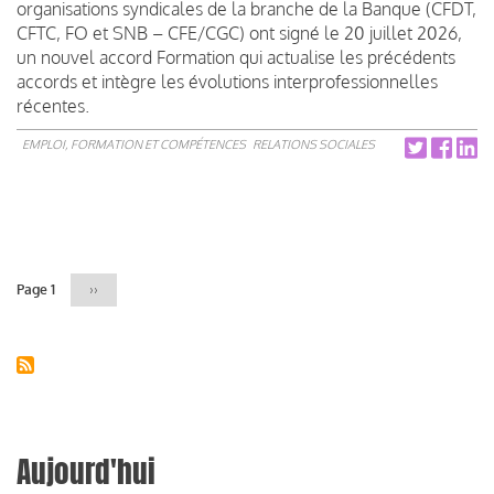
organisations syndicales de la branche de la Banque (CFDT,
CFTC, FO et SNB – CFE/CGC) ont signé le 20 juillet 2026,
un nouvel accord Formation qui actualise les précédents
accords et intègre les évolutions interprofessionnelles
récentes.
EMPLOI, FORMATION ET COMPÉTENCES
RELATIONS SOCIALES
Pagination
Page 1
Page
››
suivante
Aujourd'hui