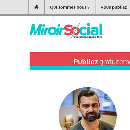
Aller
Qui sommes nous ?
Vous publiez
Main
au
contenu
navigation
principal
Publiez
gratuiteme