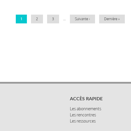
Pagination
Page
1
Page
2
Page
3
…
Page
Suivante ›
Dernière
Dernière »
courante
suivante
page
ACCÈS RAPIDE
Les abonnements
Les rencontres
Les ressources