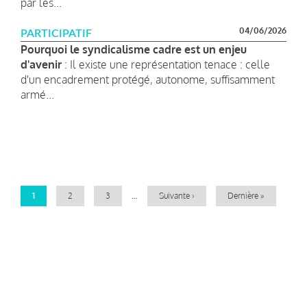
par les...
04/06/2026
PARTICIPATIF
Pourquoi le syndicalisme cadre est un enjeu
d'avenir
: Il existe une représentation tenace : celle
d'un encadrement protégé, autonome, suffisamment
armé...
Pagination
Page
1
Page
2
Page
3
…
Page
Suivante ›
Dernière
Dernière »
courante
suivante
page