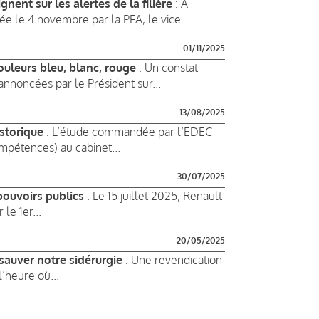
nent sur les alertes de la filière
: À
ée le 4 novembre par la PFA, le vice...
01/11/2025
ouleurs bleu, blanc, rouge
: Un constat
nnoncées par le Président sur...
13/08/2025
istorique
: L’étude commandée par l’EDEC
pétences) au cabinet...
30/07/2025
pouvoirs publics
: Le 15 juillet 2025, Renault
le 1er...
20/05/2025
auver notre sidérurgie
: Une revendication
’heure où...