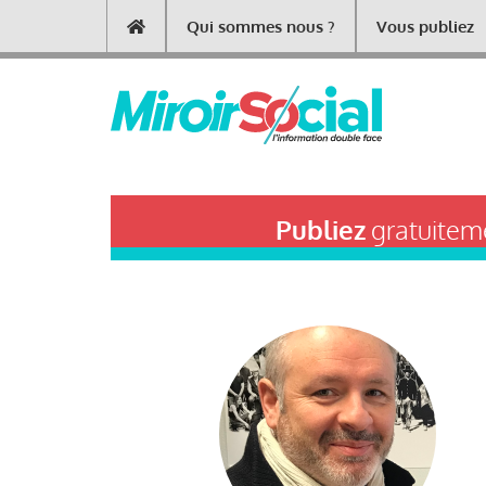
Aller
Qui sommes nous ?
Vous publiez
Main
au
contenu
navigation
principal
Publiez
gratuiteme