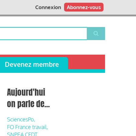
Connexion
Abonnez-vous
Devenez membre
Aujourd'hui
on parle de...
SciencesPo,
FO France travail,
SNPEA CFDT