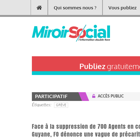
Aller
Qui sommes nous ?
Vous publiez
Main
au
contenu
navigation
principal
Publiez
gratuiteme
PARTICIPATIF
ACCÈS PUBLIC
Étiquettes
GRÈVE
Face à la suppression de 700 Agents en 
Guyane, FO dénonce une vague de précari