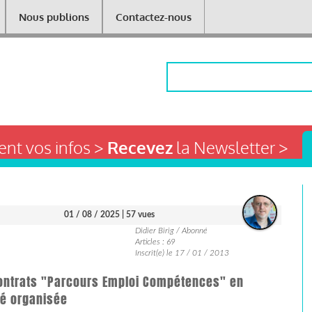
Nous publions
Contactez-nous
Rechercher
nt vos infos >
Recevez
la Newsletter >
01 / 08 / 2025
| 57 vues
Didier Birig / Abonné
Articles : 69
Inscrit(e) le 17 / 01 / 2013
contrats "Parcours Emploi Compétences" en
té organisée