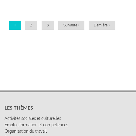
Pagination
Page
1
Page
2
Page
3
Page
Suivante ›
Dernière
Dernière »
courante
suivante
page
LES THÈMES
Activités sociales et culturelles
Emploi, formation et compétences
Organisation du travail