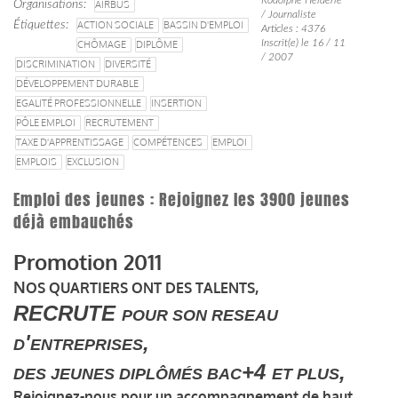
Organisations
AIRBUS
/ Journaliste
Étiquettes
ACTION SOCIALE
BASSIN D'EMPLOI
Articles : 4376
Inscrit(e) le 16 / 11
CHÔMAGE
DIPLÔME
/ 2007
DISCRIMINATION
DIVERSITÉ
DÉVELOPPEMENT DURABLE
EGALITÉ PROFESSIONNELLE
INSERTION
PÔLE EMPLOI
RECRUTEMENT
TAXE D'APPRENTISSAGE
COMPÉTENCES
EMPLOI
EMPLOIS
EXCLUSION
Emploi des jeunes : Rejoignez les 3900 jeunes
déjà embauchés
Promotion 2011
N
,
OS QUARTIERS ONT DES TALENTS
RECRUTE
POUR SON RESEAU
'
,
D
ENTREPRISES
+4
,
DES JEUNES DIPLÔMÉS BAC
ET PLUS
Rejoignez-nous pour un accompagnement de haut