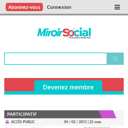
Aller
Qui sommes nous ?
Vous publiez
Nous publions
Contactez-nous
Abonnez-vous
Connexion
Main
au
contenu
navigation
principal
Rechercher
Devenez membre
PARTICIPATIF
ACCÈS PUBLIC
04 / 02 / 2011
| 22 vues
Rodolphe Helderlé