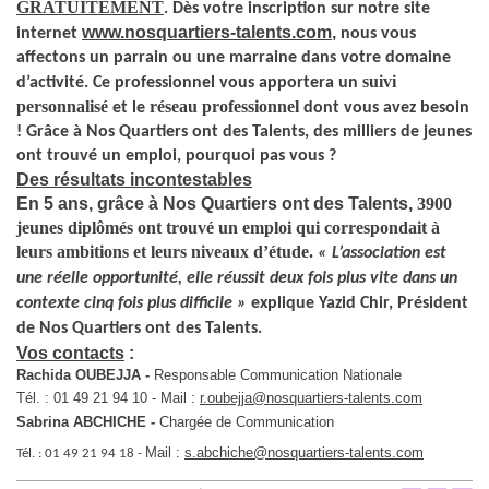
GRATUITEMENT
. Dès votre inscription sur notre site
www.nosquartiers-talents.com
,
internet
nous vous
affectons un parrain ou une marraine dans votre domaine
suivi
d’activité. Ce professionnel vous apportera un
personnalisé
réseau professionnel
et le
dont vous avez besoin
! Grâce à Nos Quartiers ont des Talents, des milliers de jeunes
ont trouvé un emploi, pourquoi pas vous ?
Des résultats incontestables
En 5 ans, grâce à Nos Quartiers ont des Talents,
3900
jeunes diplômés ont trouvé un emploi qui correspondait à
leurs ambitions et leurs niveaux d’étude.
« L’association est
une réelle
opportunité, elle réussit
deux fois plus vite dans un
contexte cinq fois plus difficile
»
explique Yazid Chir, Président
de Nos Quartiers ont des Talents.
Vos contacts
:
Rachida OUBEJJA -
Responsable Communication Nationale
Tél. : 01 49 21 94 10 - Mail :
r.oubejja@nosquartiers-talents.com
Sabrina ABCHICHE -
Chargée de Communication
Mail :
s.abchiche@nosquartiers-talents.com
Tél. : 01 49 21 94 18 -