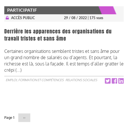
PARTICIPATIF
ACCÈS PUBLIC
29 / 08 / 2022
| 175 vues
Derrière les apparences des organisations du
travail tristes et sans âme
Certaines organisations semblent tristes et sans âme pour
un grand nombre de salariés ou d’agents. Et pourtant, la
richesse est là, sous la façade. Il est temps d’aller gratter le
crépi (...)
EMPLOI, FORMATION ET COMPÉTENCES
RELATIONS SOCIALES
Pagination
Page 1
Page
››
suivante