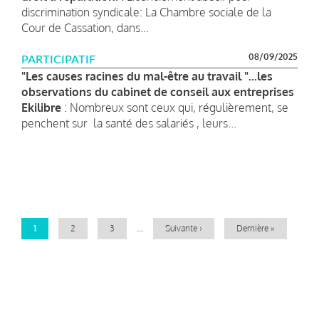
discrimination syndicale: La Chambre sociale de la
Cour de Cassation, dans...
08/09/2025
PARTICIPATIF
"Les causes racines du mal-être au travail "...les
observations du cabinet de conseil aux entreprises
Ekilibre
: Nombreux sont ceux qui, régulièrement, se
penchent sur la santé des salariés , leurs...
Pagination
Page
1
Page
2
Page
3
…
Page
Suivante ›
Dernière
Dernière »
courante
suivante
page