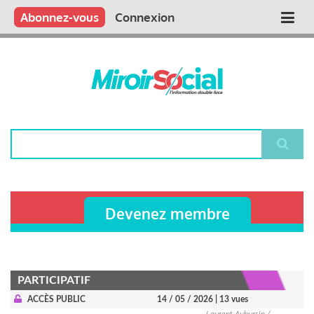
Aller
Qui sommes nous ?
Vous publiez
Nous publions
Contactez-nous
Abonnez-vous
Connexion
Main
au
contenu
navigation
principal
Rechercher
Devenez membre
PARTICIPATIF
ACCÈS PUBLIC
14 / 05 / 2026
| 13 vues
Laurent Aubursin /