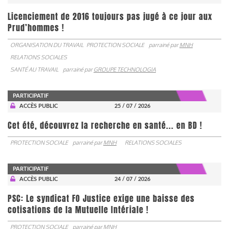
Licenciement de 2016 toujours pas jugé à ce jour aux
Prud’hommes !
ORGANISATION DU TRAVAIL
PROTECTION SOCIALE
parrainé par
MNH
RELATIONS SOCIALES
SANTÉ AU TRAVAIL
parrainé par
GROUPE TECHNOLOGIA
PARTICIPATIF
ACCÈS PUBLIC
25 / 07 / 2026
Cet été, découvrez la recherche en santé... en BD !
PROTECTION SOCIALE
parrainé par
MNH
RELATIONS SOCIALES
PARTICIPATIF
ACCÈS PUBLIC
24 / 07 / 2026
PSC: Le syndicat FO Justice exige une baisse des
cotisations de la Mutuelle Intériale !
PROTECTION SOCIALE
parrainé par
MNH