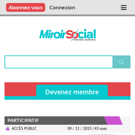
Aller
Qui sommes nous ?
Vous publiez
Nous publions
Contactez-nous
Abonnez-vous
Connexion
Main
au
contenu
navigation
principal
Rechercher
Devenez membre
PARTICIPATIF
ACCÈS PUBLIC
09 / 11 / 2025
| 43 vues
Laurent Aubursin /