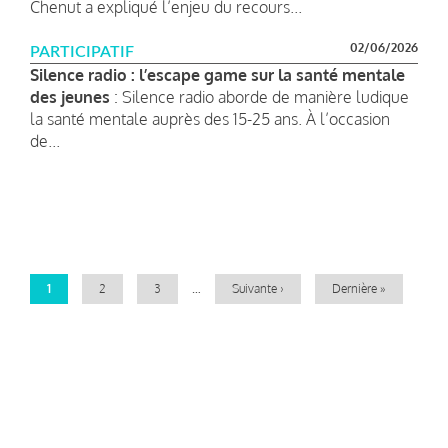
Chenut a expliqué l’enjeu du recours...
02/06/2026
PARTICIPATIF
Silence radio : l’escape game sur la santé mentale
des jeunes
: Silence radio aborde de manière ludique
la santé mentale auprès des 15-25 ans. À l’occasion
de...
Pagination
Page
1
Page
2
Page
3
…
Page
Suivante ›
Dernière
Dernière »
courante
suivante
page