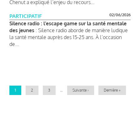
Chenut a expliqué l’enjeu du recours...
02/06/2026
PARTICIPATIF
Silence radio : l’escape game sur la santé mentale
des jeunes
: Silence radio aborde de manière ludique
la santé mentale auprès des 15-25 ans. À l’occasion
de...
Pagination
Page
1
Page
2
Page
3
…
Page
Suivante ›
Dernière
Dernière »
courante
suivante
page