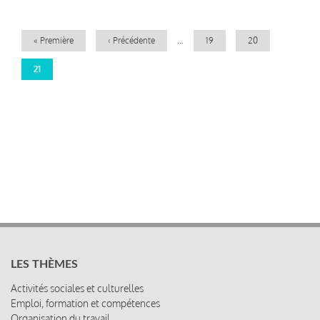
Première
« Première
Page
‹ Précédente
…
Page
19
Page
20
page
précédente
Page
21
courante
LES THÈMES
Activités sociales et culturelles
Emploi, formation et compétences
Organisation du travail