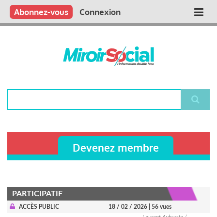
Aller
Qui sommes nous ?
Vous publiez
Nous publions
Contactez-nous
Abonnez-vous
Connexion
Main
au
contenu
navigation
principal
Rechercher
Devenez membre
PARTICIPATIF
ACCÈS PUBLIC
18 / 02 / 2026
| 56 vues
Laurent Aubursin /