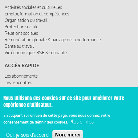
Activités sociales et culturelles
Emploi, formation et compétences
Organisation du travail
Protection sociale
Relations sociales
Rémunération globale & partage de la performance
Santé au travail
Vie économique, RSE & solidarité
ACCÈS RAPIDE
Les abonnements
Les rencontres
Les ressources
Nous utilisons des cookies sur ce site pour améliorer votre
expérience d'utilisateur.
© 2019 Miroir Social - Réalisé par
Cafffeine
En cliquant sur un lien de cette page, vous nous donnez votre
Plus d'infos
consentement de définir des cookies.
Mentions légales et condition générale d’utilisation et
Pied
d’abonnement
Oui, je suis d'accord
Non, merci