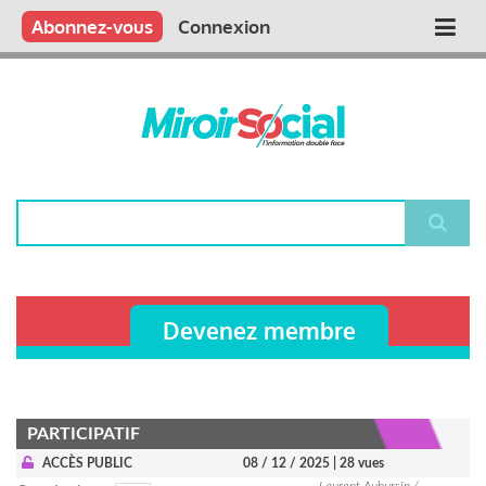
Aller
Qui sommes nous ?
Vous publiez
Nous publions
Contactez-nous
Abonnez-vous
Connexion
Main
au
contenu
navigation
principal
Rechercher
Devenez membre
PARTICIPATIF
ACCÈS PUBLIC
08 / 12 / 2025
| 28 vues
Laurent Aubursin /