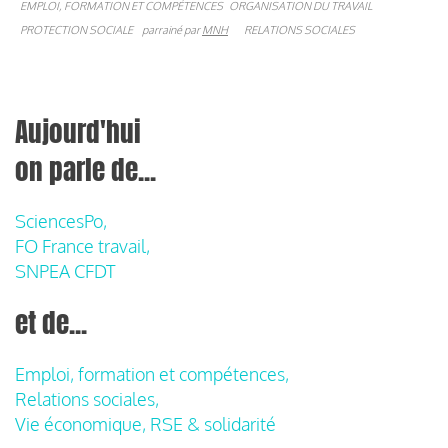
EMPLOI, FORMATION ET COMPÉTENCES
ORGANISATION DU TRAVAIL
PROTECTION SOCIALE
parrainé par
MNH
RELATIONS SOCIALES
Aujourd'hui
on parle de...
SciencesPo,
FO France travail,
SNPEA CFDT
et de...
Emploi, formation et compétences,
Relations sociales,
Vie économique, RSE & solidarité