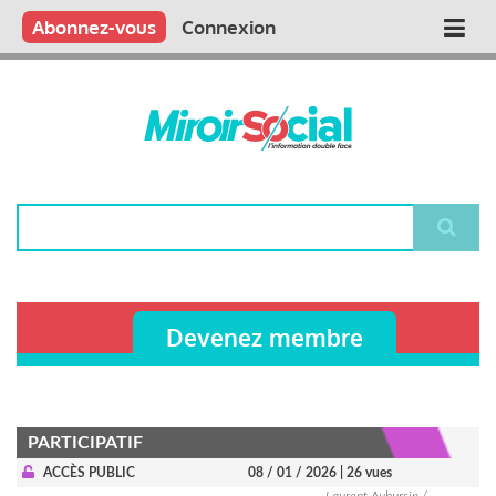
Aller
Qui sommes nous ?
Vous publiez
Nous publions
Contactez-nous
Abonnez-vous
Connexion
Main
au
contenu
navigation
principal
Rechercher
Devenez membre
PARTICIPATIF
ACCÈS PUBLIC
08 / 01 / 2026
| 26 vues
Laurent Aubursin /