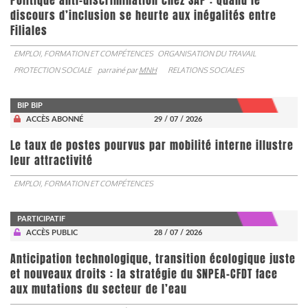
Politique anti-discrimination chez SAP : Quand le
discours d’inclusion se heurte aux inégalités entre
Filiales
EMPLOI, FORMATION ET COMPÉTENCES
ORGANISATION DU TRAVAIL
PROTECTION SOCIALE
parrainé par
MNH
RELATIONS SOCIALES
BIP BIP
ACCÈS ABONNÉ
29 / 07 / 2026
Le taux de postes pourvus par mobilité interne illustre
leur attractivité
EMPLOI, FORMATION ET COMPÉTENCES
PARTICIPATIF
ACCÈS PUBLIC
28 / 07 / 2026
Anticipation technologique, transition écologique juste
et nouveaux droits : la stratégie du SNPEA-CFDT face
aux mutations du secteur de l’eau