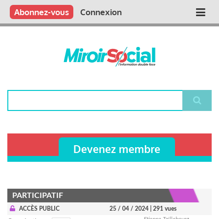
Aller
Qui sommes nous ?
Vous publiez
Nous publions
Contactez-nous
Abonnez-vous
Connexion
Main
au
contenu
navigation
principal
Rechercher
Devenez membre
PARTICIPATIF
ACCÈS PUBLIC
25 / 04 / 2024
| 291 vues
Etienne Taillebourg