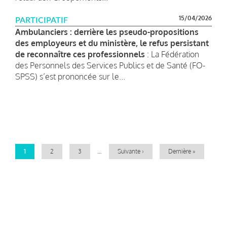
15/04/2026
PARTICIPATIF
Ambulanciers : derrière les pseudo-propositions
des employeurs et du ministère, le refus persistant
de reconnaître ces professionnels
: La Fédération
des Personnels des Services Publics et de Santé (FO-
SPSS) s’est prononcée sur le...
Pagination
Page
1
Page
2
Page
3
…
Page
Suivante ›
Dernière
Dernière »
courante
suivante
page