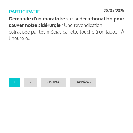
20/05/2025
PARTICIPATIF
Demande d'un moratoire sur la décarbonation pour
sauver notre sidérurgie
: Une revendication
ostracisée par les médias car elle touche à un tabou À
l’heure où...
Pagination
Page
1
Page
2
Page
Suivante ›
Dernière
Dernière »
courante
suivante
page