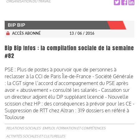
ORGANISATION DU TRAVAIL
BIP BIP
ACCÈS ABONNÉ
13 / 06 / 2016
Bip Bip Infos : la compilation sociale de la semaine
#82
PSE : Plus de postes à pourvoir que de personnes à
reclasser à la CCI de Paris Île-de-France - Société Générale
: la CGT signe l’accord d’accompagnement du PSE après
avoir « abusivement » consulté les salariés - Cassation sur
un directeur adjoint élu DP suppléant licencié - Nouvelle
scission chez HP : des conséquences à prévoir pour les CE -
Suppression de RTT chez Altran : 319 dossiers en référé à
Toulouse
RELATIONS SOCIALES
EMPLOI, FORMATION ET COMPÉTENCES
ACTIVITÉS SOCIALES ET CULTURELLES