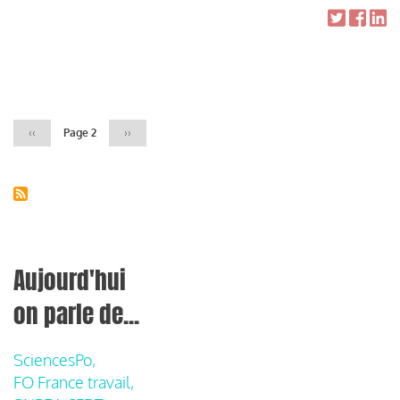
Pagination
Page
‹‹
Page 2
Page
››
précédente
suivante
Aujourd'hui
on parle de...
SciencesPo,
FO France travail,