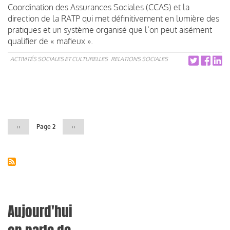
Coordination des Assurances Sociales (CCAS) et la
direction de la RATP qui met définitivement en lumière des
pratiques et un système organisé que l’on peut aisément
qualifier de « mafieux ».
ACTIVITÉS SOCIALES ET CULTURELLES
RELATIONS SOCIALES
Pagination
Page
‹‹
Page 2
Page
››
précédente
suivante
Aujourd'hui