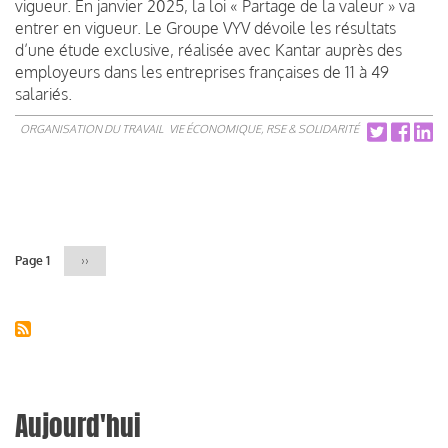
vigueur. En janvier 2025, la loi « Partage de la valeur » va
entrer en vigueur. Le Groupe VYV dévoile les résultats
d’une étude exclusive, réalisée avec Kantar auprès des
employeurs dans les entreprises françaises de 11 à 49
salariés.
ORGANISATION DU TRAVAIL
VIE ÉCONOMIQUE, RSE & SOLIDARITÉ
Pagination
Page 1
Page
››
suivante
Aujourd'hui