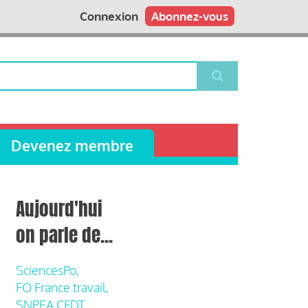
Connexion
Abonnez-vous
Devenez membre
Aujourd'hui
on parle de...
SciencesPo,
FO France travail,
SNPEA CFDT