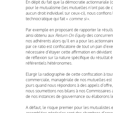
En dépit du fait que la démocratie actionnariale 
pour le mutualisme (les mutuelles n’ont pas de c
aucun droit individuel sur ceux-ci), nous confions
technocratique qui fait «
comme si
».
Par exemple en proposant de rapporter le résult
ainsi obtenu aux
Return On Equity
des concurrent
nos adhérents alors qu’il en a pour les actionnair
par ce ratio est confiscatoire de tout un pan d’e
nécessaire d’étayer cette affirmation en dévidant
de réflexion sur la nature spécifique du résulta
référentiels hétéronomes.
Elargir la radiographie de cette confiscation à tous
commerciale, managériale de nos mutuelles est à 
jours quand nous répondons à des appels d’offre
nous soumettons nos bilans à nos Commissaires a
de nos instances de gouvernance ou élaborons les
A défaut, le risque premier pour les mutualistes 
assemblées générales sont des chambres d’enreg