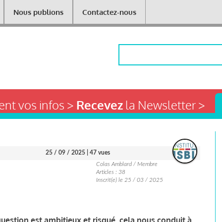
Nous publions
Contactez-nous
Rechercher
nt vos infos >
Recevez
la Newsletter >
25 / 09 / 2025
| 47 vues
Colas Amblard / Membre
Articles : 38
Inscrit(e) le 25 / 03 / 2025
uestion est ambitieux et risqué, cela nous conduit à