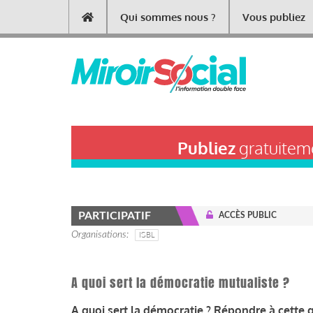
Aller
Qui sommes nous ?
Vous publiez
Main
au
contenu
navigation
principal
Publiez
gratuiteme
PARTICIPATIF
ACCÈS PUBLIC
Organisations
ISBL
A quoi sert la démocratie mutualiste ?
A quoi sert la démocratie ? Répondre à cette q