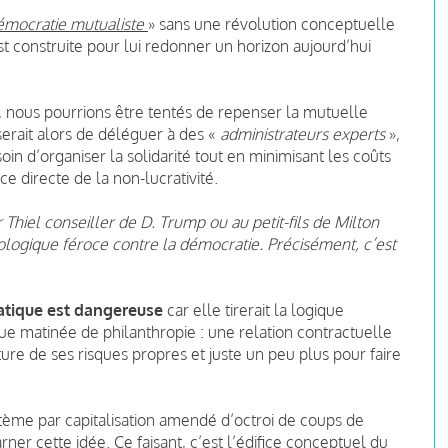
démocratie mutualiste
» sans une révolution conceptuelle
st construite pour lui redonner un horizon aujourd’hui
, nous pourrions être tentés de repenser la mutuelle
erait alors de déléguer à des «
administrateurs experts
»,
in d’organiser la solidarité tout en minimisant les coûts
e directe de la non-lucrativité.
r Thiel conseiller de D. Trump ou au petit-fils de Milton
ologique féroce contre la démocratie. Précisément, c’est
atique est dangereuse
car elle tirerait la logique
ue matinée de philanthropie : une relation contractuelle
ure de ses risques propres et juste un peu plus pour faire
stème par capitalisation amendé d’octroi de coups de
arner cette idée. Ce faisant, c’est l’édifice conceptuel du