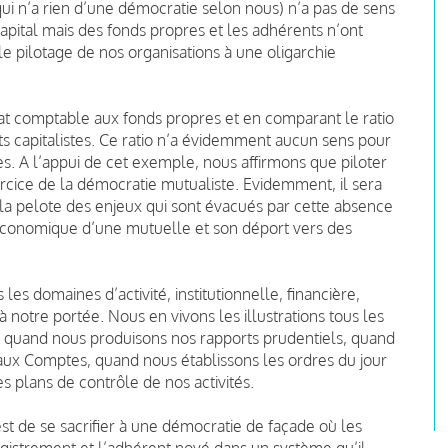
(qui n’a rien d’une démocratie selon nous) n’a pas de sens
apital mais des fonds propres et les adhérents n’ont
 le pilotage de nos organisations à une oligarchie
at comptable aux fonds propres et en comparant le ratio
s capitalistes. Ce ratio n’a évidemment aucun sens pour
es. A l’appui de cet exemple, nous affirmons que piloter
xercice de la démocratie mutualiste. Evidemment, il sera
 la pelote des enjeux qui sont évacués par cette absence
t économique d’une mutuelle et son déport vers des
 les domaines d’activité, institutionnelle, financière,
notre portée. Nous en vivons les illustrations tous les
, quand nous produisons nos rapports prudentiels, quand
ux Comptes, quand nous établissons les ordres du jour
 plans de contrôle de nos activités.
est de se sacrifier à une démocratie de façade où les
istrement et l’adhérent noyé dans un système qu’il