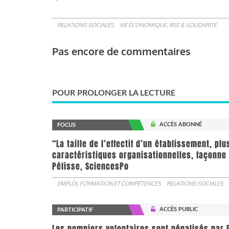
RELATIONS SOCIALES
VIE ÉCONOMIQUE, RSE & SOLIDARITÉ
Pas encore de commentaires
POUR PROLONGER LA LECTURE
ACCÈS ABONNÉ
FOCUS
“La taille de l’effectif d’un établissement, pl
caractéristiques organisationnelles, façonne 
Pélisse, SciencesPo
EMPLOI, FORMATION ET COMPÉTENCES
RELATIONS SOCIALES
ACCÈS PUBLIC
PARTICIPATIF
Les pompiers volontaires sont pénalisés par F