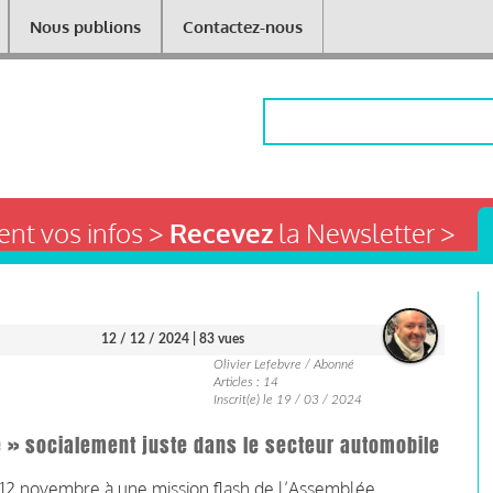
Nous publions
Contactez-nous
Rechercher
nt vos infos >
Recevez
la Newsletter >
12 / 12 / 2024
| 83 vues
Olivier Lefebvre / Abonné
Articles : 14
Inscrit(e) le 19 / 03 / 2024
e » socialement juste dans le secteur automobile
e 12 novembre à une mission flash de l’Assemblée