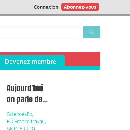
Connexion
Abonnez-vous
Devenez membre
Aujourd'hui
on parle de...
SciencesPo,
FO France travail,
SNPEA CFDT