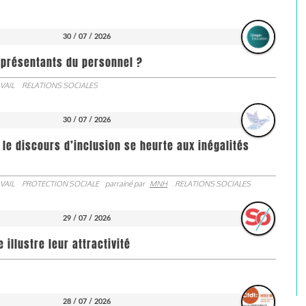
30 / 07 / 2026
représentants du personnel ?
VAIL
RELATIONS SOCIALES
30 / 07 / 2026
 le discours d’inclusion se heurte aux inégalités
VAIL
PROTECTION SOCIALE
parrainé par
MNH
RELATIONS SOCIALES
29 / 07 / 2026
illustre leur attractivité
28 / 07 / 2026