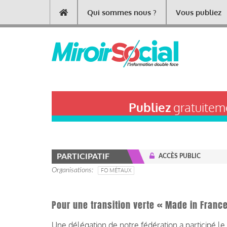
Aller
Qui sommes nous ?
Vous publiez
Main
au
contenu
navigation
principal
Publiez
gratuiteme
PARTICIPATIF
ACCÈS PUBLIC
Organisations
FO MÉTAUX
Pour une transition verte « Made in Franc
Une délégation de notre fédération a participé l