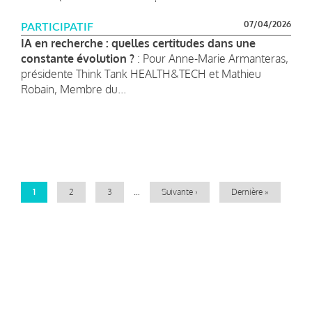
07/04/2026
PARTICIPATIF
IA en recherche : quelles certitudes dans une
constante évolution ?
: Pour Anne-Marie Armanteras,
présidente Think Tank HEALTH&TECH et Mathieu
Robain, Membre du...
Pagination
Page
1
Page
2
Page
3
…
Page
Suivante ›
Dernière
Dernière »
courante
suivante
page