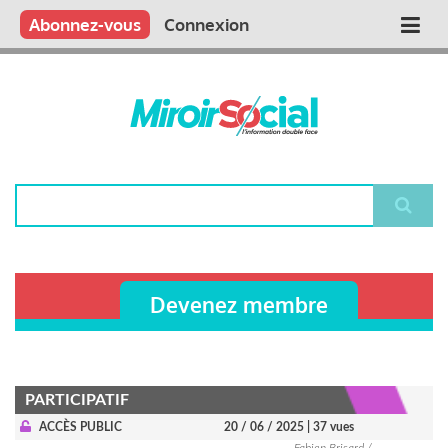
Aller
Qui sommes nous ?
Vous publiez
Nous publions
Contactez-nous
Abonnez-vous
Connexion
Main
au
contenu
navigation
principal
Rechercher
Devenez membre
PARTICIPATIF
ACCÈS PUBLIC
20 / 06 / 2025
| 37 vues
Fabien Brisard /