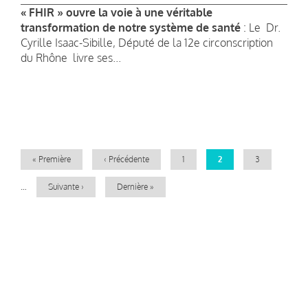
« FHIR » ouvre la voie à une véritable
transformation de notre système de santé
: Le Dr.
Cyrille Isaac-Sibille, Député de la 12e circonscription
du Rhône livre ses...
Pagination
Première
« Première
Page
‹ Précédente
Page
1
Page
2
Page
3
page
précédente
courante
…
Page
Suivante ›
Dernière
Dernière »
suivante
page