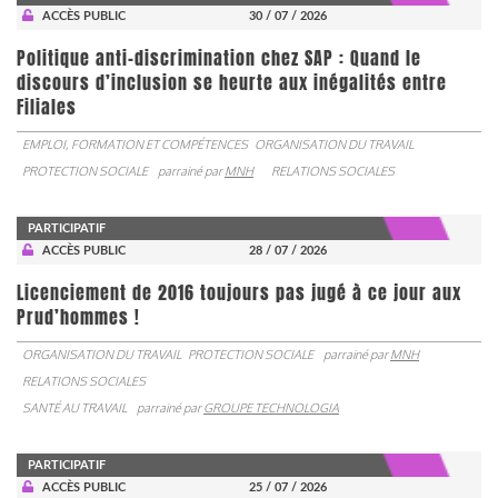
ACCÈS PUBLIC
30 / 07 / 2026
Politique anti-discrimination chez SAP : Quand le
discours d’inclusion se heurte aux inégalités entre
Filiales
EMPLOI, FORMATION ET COMPÉTENCES
ORGANISATION DU TRAVAIL
PROTECTION SOCIALE
parrainé par
MNH
RELATIONS SOCIALES
PARTICIPATIF
ACCÈS PUBLIC
28 / 07 / 2026
Licenciement de 2016 toujours pas jugé à ce jour aux
Prud’hommes !
ORGANISATION DU TRAVAIL
PROTECTION SOCIALE
parrainé par
MNH
RELATIONS SOCIALES
SANTÉ AU TRAVAIL
parrainé par
GROUPE TECHNOLOGIA
PARTICIPATIF
ACCÈS PUBLIC
25 / 07 / 2026