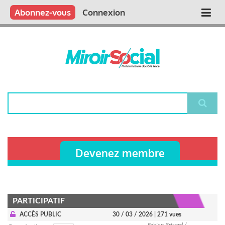
Aller
Qui sommes nous ?
Vous publiez
Nous publions
Contactez-nous
Abonnez-vous
Connexion
Main
au
contenu
navigation
principal
Rechercher
Devenez membre
PARTICIPATIF
ACCÈS PUBLIC
30 / 03 / 2026
| 271 vues
Fabien Brisard /