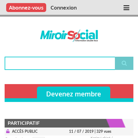
Aller
Qui sommes nous ?
Vous publiez
Nous publions
Contactez-nous
Abonnez-vous
Connexion
Main
au
contenu
navigation
principal
Rechercher
Devenez membre
PARTICIPATIF
ACCÈS PUBLIC
11 / 07 / 2019
| 329 vues
Karim Lakjaâ /