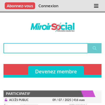
Aller
Qui sommes nous ?
Vous publiez
Nous publions
Contactez-nous
Abonnez-vous
Connexion
Main
au
contenu
navigation
principal
Rechercher
Devenez membre
PARTICIPATIF
ACCÈS PUBLIC
09 / 07 / 2025
| 416 vues
Jacky Lesueur /