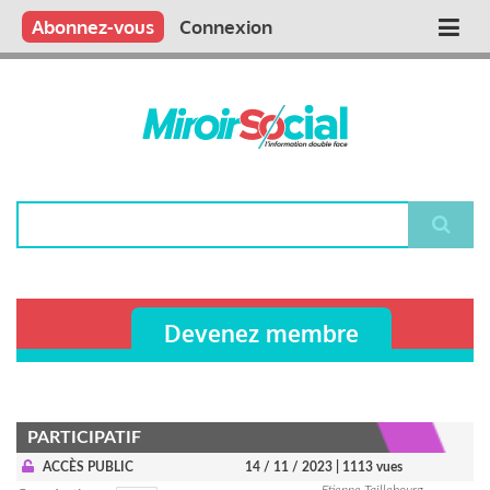
Aller
Qui sommes nous ?
Vous publiez
Nous publions
Contactez-nous
Abonnez-vous
Connexion
Main
au
contenu
navigation
principal
Rechercher
Devenez membre
PARTICIPATIF
ACCÈS PUBLIC
14 / 11 / 2023
| 1113 vues
Etienne Taillebourg