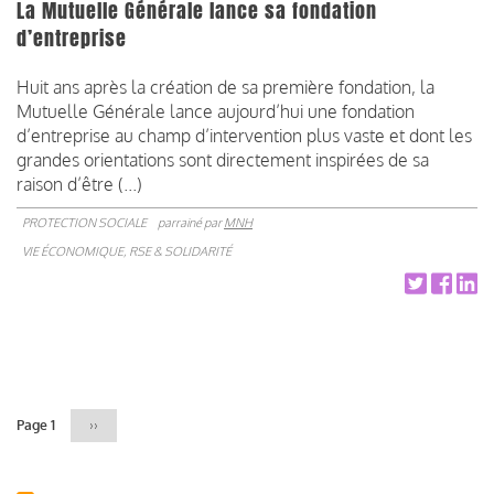
La Mutuelle Générale lance sa fondation
d’entreprise
Huit ans après la création de sa première fondation, la
Mutuelle Générale lance aujourd’hui une fondation
d’entreprise au champ d’intervention plus vaste et dont les
grandes orientations sont directement inspirées de sa
raison d’être (...)
PROTECTION SOCIALE
parrainé par
MNH
VIE ÉCONOMIQUE, RSE & SOLIDARITÉ
Pagination
Page 1
Page
››
suivante