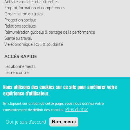
Activités sociales et culturelles
Emploi, formation et compétences
Organisation du travail
Protection sociale
Relations sociales
Rémunération globale & partage de la performance
Santé au travail
Vie économique, RSE & solidarité
ACCÈS RAPIDE
Les abonnements
Les rencontres
Les ressources
Nous utilisons des cookies sur ce site pour améliorer votre
expérience d'utilisateur.
© 2019 Miroir Social - Réalisé par
Cafffeine
En cliquant sur un lien de cette page, vous nous donnez votre
Plus d'infos
consentement de définir des cookies.
Mentions légales et condition générale d’utilisation et
Pied
d’abonnement
Oui, je suis d'accord
Non, merci