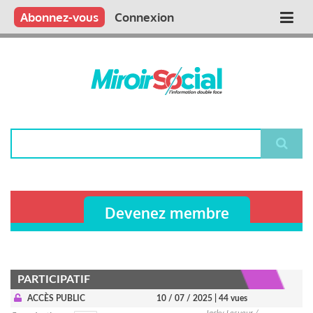
Aller
Qui sommes nous ?
Vous publiez
Nous publions
Contactez-nous
Abonnez-vous
Connexion
Main
au
contenu
navigation
principal
Rechercher
Devenez membre
PARTICIPATIF
ACCÈS PUBLIC
10 / 07 / 2025
| 44 vues
Jacky Lesueur /