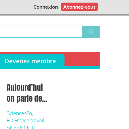
Connexion
Abonnez-vous
Devenez membre
Aujourd'hui
on parle de...
SciencesPo,
FO France travail,
SNPEA CFDT