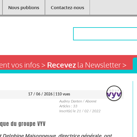
Nous publions
Contactez-nous
Rechercher
nt vos infos >
Recevez
la Newsletter >
17 / 06 / 2026
| 110 vues
Audrey Danten / Abonné
Articles : 33
Inscrit(e) le 21 / 02 / 2022
ique du groupe VYV
t Delphine Maisonneuve, directrice générale, ont