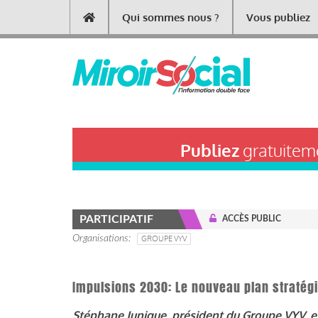
Aller
Qui sommes nous ?
Vous publiez
Main
au
contenu
navigation
principal
Publiez
gratuiteme
PARTICIPATIF
ACCÈS PUBLIC
Organisations
GROUPE VYV
Impulsions 2030: Le nouveau plan stratég
Stéphane Junique, président du Groupe VYV, e