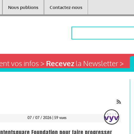
Nous publions
Contactez-nous
Rechercher
nt vos infos >
Recevez
la Newsletter >
07 / 07 / 2026
| 59 vues
ontentsquare Foundation pour faire progresser