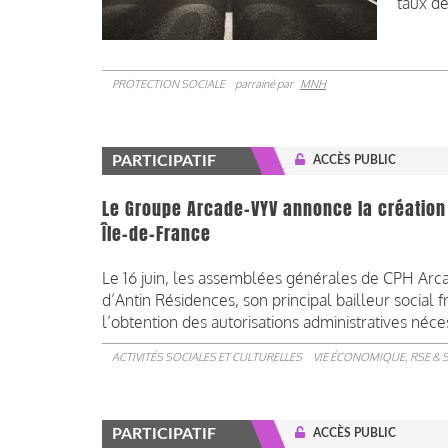
taux de
PROTECTION SOCIALE
parrainé par
MNH
PARTICIPATIF
ACCÈS PUBLIC
Le Groupe Arcade-VYV annonce la création 
Île-de-France
Le 16 juin, les assemblées générales de CPH Arc
d’Antin Résidences, son principal bailleur social 
l’obtention des autorisations administratives néce
ACTIVITÉS SOCIALES ET CULTURELLES
VIE ÉCONOMIQUE, RSE & 
PARTICIPATIF
ACCÈS PUBLIC