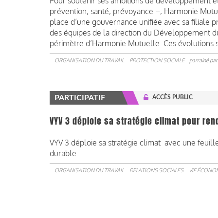
Pour soutenir ses ambitions de développement et 
prévention, santé, prévoyance –, Harmonie Mutue
place d’une gouvernance unifiée avec sa filiale p
des équipes de la direction du Développement d
périmètre d’Harmonie Mutuelle. Ces évolutions se
ORGANISATION DU TRAVAIL
PROTECTION SOCIALE
parrainé pa
PARTICIPATIF
ACCÈS PUBLIC
VYV 3 déploie sa stratégie climat pour ren
VYV 3 déploie sa stratégie climat avec une feuill
durable
ORGANISATION DU TRAVAIL
RELATIONS SOCIALES
VIE ÉCONOM
Pagination