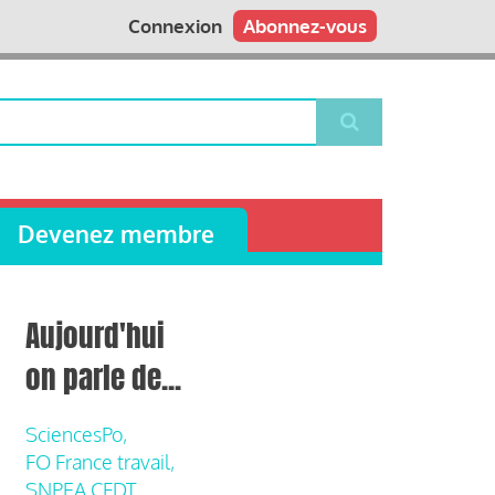
Connexion
Abonnez-vous
Devenez membre
Aujourd'hui
on parle de...
SciencesPo,
FO France travail,
SNPEA CFDT