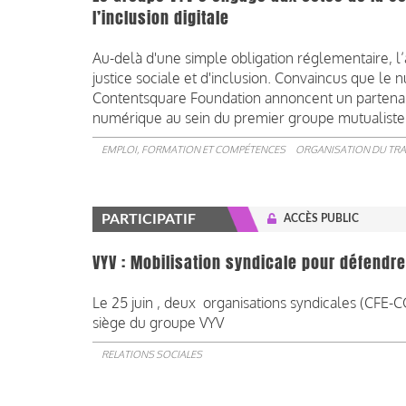
l’inclusion digitale
Au-delà d'une simple obligation réglementaire, l’
justice sociale et d'inclusion. Convaincus que le 
Contentsquare Foundation annoncent un partenariat
numérique au sein du premier groupe mutualiste 
EMPLOI, FORMATION ET COMPÉTENCES
ORGANISATION DU TRA
PARTICIPATIF
ACCÈS PUBLIC
VYV : Mobilisation syndicale pour défendre 
Le 25 juin , deux organisations syndicales (CFE
siège du groupe VYV
RELATIONS SOCIALES