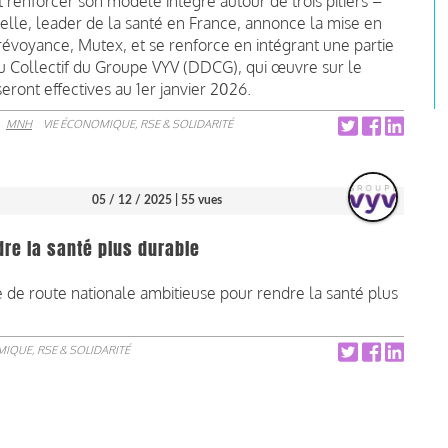
renforcer son modèle intégré autour de trois piliers –
lle, leader de la santé en France, annonce la mise en
révoyance, Mutex, et se renforce en intégrant une partie
u Collectif du Groupe VYV (DDCG), qui œuvre sur le
ront effectives au 1er janvier 2026.
r
MNH
VIE ÉCONOMIQUE, RSE & SOLIDARITÉ
05 / 12 / 2025
| 55 vues
dre la santé plus durable
e de route nationale ambitieuse pour rendre la santé plus
IQUE, RSE & SOLIDARITÉ