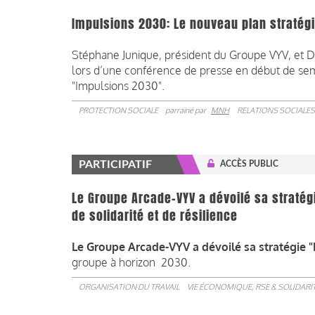
Impulsions 2030: Le nouveau plan stratég
Stéphane Junique, président du Groupe VYV, et D
lors d’une conférence de presse en début de sem
"Impulsions 2030".
PROTECTION SOCIALE
parrainé par
MNH
RELATIONS SOCIALES
PARTICIPATIF
ACCÈS PUBLIC
Le Groupe Arcade-VYV a dévoilé sa stratégi
de solidarité et de résilience
Le Groupe Arcade-VYV a dévoilé sa stratégie 
groupe à horizon 2030.
ORGANISATION DU TRAVAIL
VIE ÉCONOMIQUE, RSE & SOLIDARI