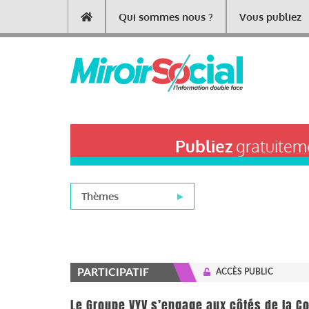
Aller
Qui sommes nous ?
Vous publiez
Main
au
contenu
navigation
principal
Publiez
gratuiteme
Thèmes
PARTICIPATIF
ACCÈS PUBLIC
Le Groupe VYV s’engage aux côtés de la C