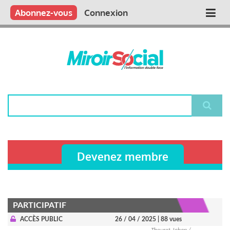
Aller
Qui sommes nous ?
Vous publiez
Nous publions
Contactez-nous
Abonnez-vous
Connexion
Main
au
contenu
navigation
principal
Rechercher
Devenez membre
PARTICIPATIF
ACCÈS PUBLIC
26 / 04 / 2025
| 88 vues
Theuret Johan /