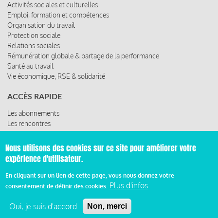
Activités sociales et culturelles
Emploi, formation et compétences
Organisation du travail
Protection sociale
Relations sociales
Rémunération globale & partage de la performance
Santé au travail
Vie économique, RSE & solidarité
ACCÈS RAPIDE
Les abonnements
Les rencontres
Les ressources
Nous utilisons des cookies sur ce site pour améliorer votre
expérience d'utilisateur.
En cliquant sur un lien de cette page, vous nous donnez votre
© 2019 Miroir Social - Réalisé par
Cafffeine
Plus d'infos
consentement de définir des cookies.
Mentions légales et condition générale d’utilisation et
Oui, je suis d'accord
Non, merci
Pied
d’abonnement