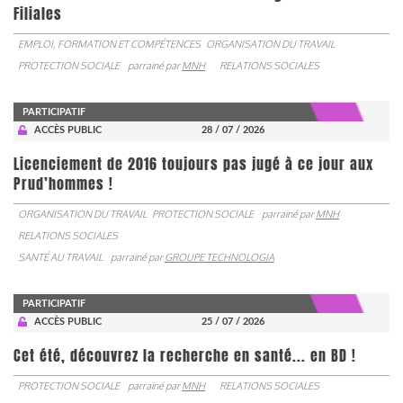
Filiales
EMPLOI, FORMATION ET COMPÉTENCES
ORGANISATION DU TRAVAIL
PROTECTION SOCIALE
parrainé par
MNH
RELATIONS SOCIALES
PARTICIPATIF
ACCÈS PUBLIC
28 / 07 / 2026
Licenciement de 2016 toujours pas jugé à ce jour aux
Prud’hommes !
ORGANISATION DU TRAVAIL
PROTECTION SOCIALE
parrainé par
MNH
RELATIONS SOCIALES
SANTÉ AU TRAVAIL
parrainé par
GROUPE TECHNOLOGIA
PARTICIPATIF
ACCÈS PUBLIC
25 / 07 / 2026
Cet été, découvrez la recherche en santé... en BD !
PROTECTION SOCIALE
parrainé par
MNH
RELATIONS SOCIALES