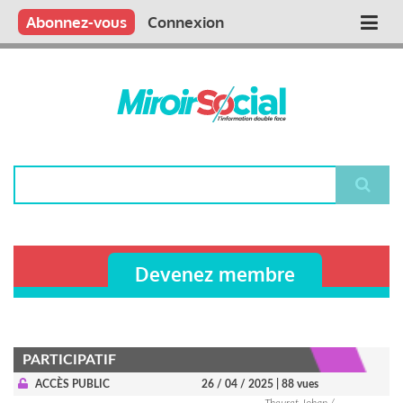
Aller
Qui sommes nous ?
Vous publiez
Nous publions
Contactez-nous
Abonnez-vous
Connexion
Main
au
contenu
navigation
principal
Rechercher
Devenez membre
PARTICIPATIF
ACCÈS PUBLIC
26 / 04 / 2025
| 88 vues
Theuret Johan /