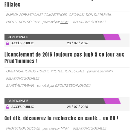
Filiales
EMPLOI, FORMATION ET COMPÉTENCES
ORGANISATION DU TRAVAIL
PROTECTION SOCIALE
parrainé par
MNH
RELATIONS SOCIALES
PARTICIPATIF
ACCÈS PUBLIC
28 / 07 / 2026
Licenciement de 2016 toujours pas jugé à ce jour aux
Prud’hommes !
ORGANISATION DU TRAVAIL
PROTECTION SOCIALE
parrainé par
MNH
RELATIONS SOCIALES
SANTÉ AU TRAVAIL
parrainé par
GROUPE TECHNOLOGIA
PARTICIPATIF
ACCÈS PUBLIC
25 / 07 / 2026
Cet été, découvrez la recherche en santé... en BD !
PROTECTION SOCIALE
parrainé par
MNH
RELATIONS SOCIALES