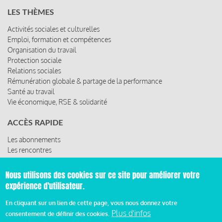
Activités sociales et culturelles
Emploi, formation et compétences
Organisation du travail
Protection sociale
Relations sociales
Rémunération globale & partage de la performance
Santé au travail
Vie économique, RSE & solidarité
ACCÈS RAPIDE
Les abonnements
Les rencontres
Les ressources
Nous utilisons des cookies sur ce site pour améliorer votre
© 2019 Miroir Social - Réalisé par
Cafffeine
expérience d'utilisateur.
Mentions légales et condition générale d’utilisation et
En cliquant sur un lien de cette page, vous nous donnez votre
Pied
d’abonnement
Plus d'infos
consentement de définir des cookies.