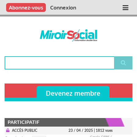
Aller
Qui sommes nous ?
Vous publiez
Nous publions
Contactez-nous
Abonnez-vous
Connexion
Main
au
contenu
navigation
principal
Rechercher
Devenez membre
PARTICIPATIF
ACCÈS PUBLIC
23 / 04 / 2025
| 1812 vues
Carole CEBE /