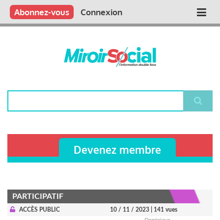
Aller
Qui sommes nous ?
Vous publiez
Nous publions
Contactez-nous
Abonnez-vous
Connexion
Main
au
contenu
navigation
principal
Rechercher
Devenez membre
PARTICIPATIF
ACCÈS PUBLIC
10 / 11 / 2023
| 141 vues
Dominique