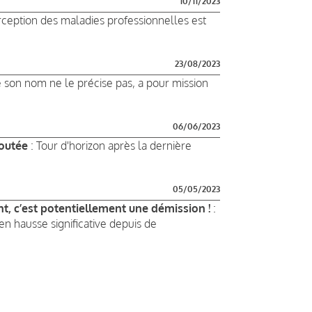
10/11/2023
rception des maladies professionnelles est
23/08/2023
 son nom ne le précise pas, a pour mission
06/06/2023
joutée
: Tour d'horizon après la dernière
05/05/2023
t, c’est potentiellement une démission !
:
en hausse significative depuis de