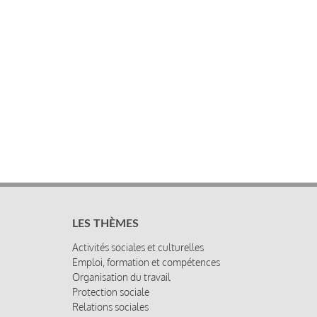
LES THÈMES
Activités sociales et culturelles
Emploi, formation et compétences
Organisation du travail
Protection sociale
Relations sociales