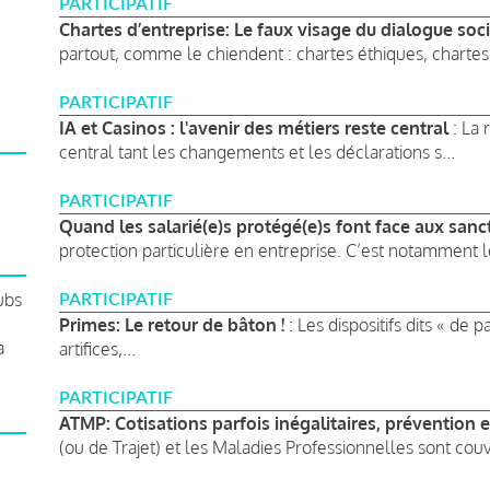
PARTICIPATIF
Chartes d’entreprise: Le faux visage du dialogue soci
partout, comme le chiendent : chartes éthiques, chartes 
PARTICIPATIF
IA et Casinos : l'avenir des métiers reste central
: La 
central tant les changements et les déclarations s...
PARTICIPATIF
Quand les salarié(e)s protégé(e)s font face aux sanc
protection particulière en entreprise. C’est notamment le
ubs
PARTICIPATIF
Primes: Le retour de bâton !
: Les dispositifs dits « de 
a
artifices,...
PARTICIPATIF
ATMP: Cotisations parfois inégalitaires, prévention 
(ou de Trajet) et les Maladies Professionnelles sont couve